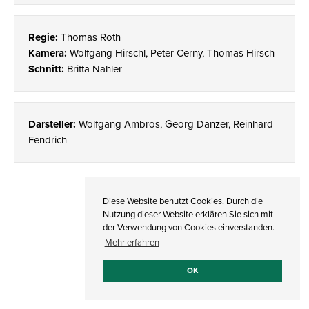
Regie:
Thomas Roth
Kamera:
Wolfgang Hirschl, Peter Cerny, Thomas Hirsch
Schnitt:
Britta Nahler
Darsteller:
Wolfgang Ambros, Georg Danzer, Reinhard
Fendrich
©
2026 MR FILM GRUPPE
Diese Website benutzt Cookies. Durch die
DATENSCHUTZ
I
IMPRESSUM
Nutzung dieser Website erklären Sie sich mit
der Verwendung von Cookies einverstanden.
Mehr erfahren
OK