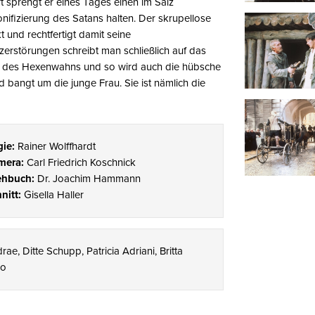
 sprengt er eines Tages einen im Salz
onifizierung des Satans halten. Der skrupellose
 und rechtfertigt damit seine
zerstörungen schreibt man schließlich auf das
ene des Hexenwahns und so wird auch die hübsche
id bangt um die junge Frau. Sie ist nämlich die
ie:
Rainer Wolffhardt
mera:
Carl Friedrich Koschnick
ehbuch:
Dr. Joachim Hammann
nitt:
Gisella Haller
rae, Ditte Schupp, Patricia Adriani, Britta
go