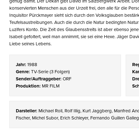
genug damit. Der Dekan gibt David im Salzbergwerk Arbeit. Dort
konservierten Menschen aus der Urzeit frei, den alle für die Pers
Inquisitor Pürckmayer sieht sich durch den Volksglauben bestärkt
Teufelsaustreibungen. Auch die durch die Natur bedingten Natur
Luzifers Konto. Die Zeit des Glaubensstreits ist aber ebenso j
Isabell gefoltert, weil man annimmt, sie sei eine Hexe. Jäger Dav
Liebe seines Lebens.
Jahr:
1988
Reg
Genre:
TV-Serie
(
3 Folgen
)
Ka
Sender/Auftraggeber:
ORF
Dr
Produktion:
MR FILM
Sch
Darsteller:
Michael Roll, Rolf Illig, Kurt Jaggberg, Manfred And
Fischer, Michel Subor, Erich Schleyer, Fernando Guillen Galle