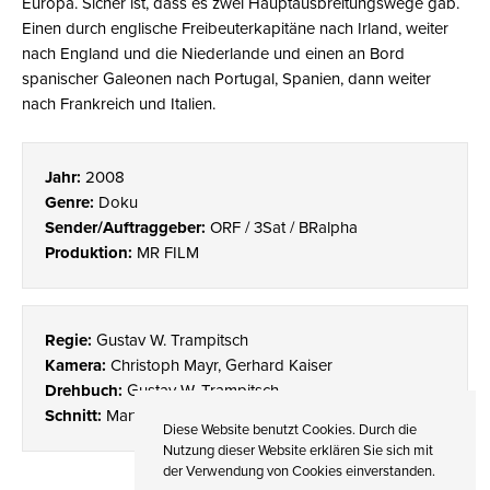
Europa. Sicher ist, dass es zwei Hauptausbreitungswege gab.
Einen durch englische Freibeuterkapitäne nach Irland, weiter
nach England und die Niederlande und einen an Bord
spanischer Galeonen nach Portugal, Spanien, dann weiter
nach Frankreich und Italien.
Jahr:
2008
Genre:
Doku
Sender/Auftraggeber:
ORF / 3Sat / BRalpha
Produktion:
MR FILM
Regie:
Gustav W. Trampitsch
Kamera:
Christoph Mayr, Gerhard Kaiser
Drehbuch:
Gustav W. Trampitsch
Schnitt:
Martin Matusiak
Diese Website benutzt Cookies. Durch die
Nutzung dieser Website erklären Sie sich mit
der Verwendung von Cookies einverstanden.
©
2026 MR FILM GRUPPE